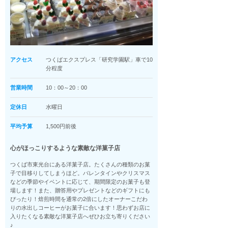
アクセス
つくばエクスプレス「研究学園駅」車で10
分程度
営業時間
10：00～20：00
定休日
水曜日
平均予算
1,500円前後
心がほっこりするような素敵な洋菓子店
つくば市東光台にある洋菓子店。たくさんの種類のお菓
子で目移りしてしまうほど。バレンタインやクリスマス
などの季節やイベントに応じて、期間限定のお菓子も登
場します！また、贈答用やプレゼントなどのギフトにも
ぴったり！焙煎時間を通常の2倍にしたオーナーこだわ
りの水出しコーヒーがお菓子に合います！思わずお店に
入りたくなる素敵な洋菓子店へぜひお立ち寄りください
♪