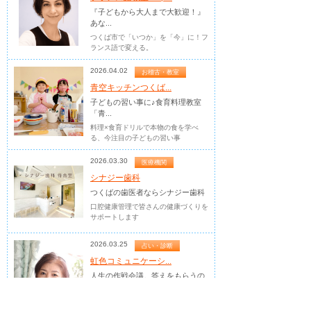
『子どもから大人まで大歓迎！』
あな...
つくば市で「いつか」を「今」に！フ
ランス語で変える。
2026.04.02
お稽古・教室
青空キッチンつくば...
子どもの習い事に♪食育料理教室
「青...
料理×食育ドリルで本物の食を学べ
る、今注目の子どもの習い事
2026.03.30
医療機関
シナジー歯科
つくばの歯医者ならシナジー歯科
口腔健康管理で皆さんの健康づくりを
サポートします
2026.03.25
占い・診断
虹色コミュニケーシ...
人生の作戦会議。答えをもらうの
では...
孤独な経営者のための相談役 瑞生 晶