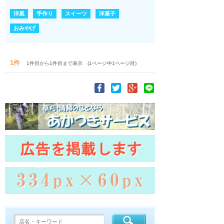
洋風
手作り
スイーツ
洋菓子
おみやげ
1件
1件目から1件目まで表示 (1ページ中1ページ目)