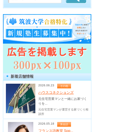
新着店舗情報
2026.06.23
その他
ハウスコネクションズ
元住宅営業マンと一緒にお家づく
りを...
元住宅営業マンが運営する家づくり相
談所
2026.05.18
英会話
フランス語教室 Sop...