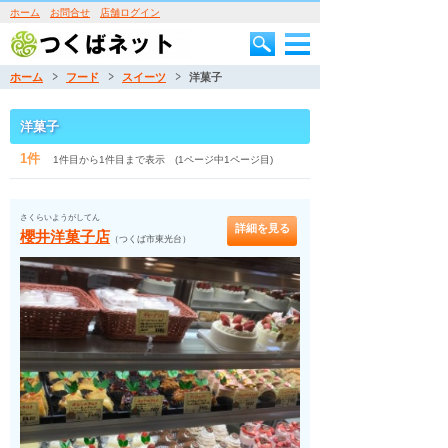
ホーム
お問合せ
店舗ログイン
ホーム
フード
スイーツ
洋菓子
洋菓子
1件
1件目から1件目まで表示 (1ページ中1ページ目)
さくらいようがしてん
詳細を見る
櫻井洋菓子店
（つくば市東光台）