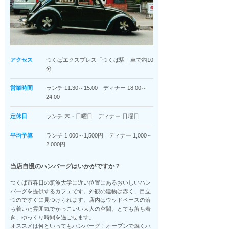
アクセス
つくばエクスプレス「つくば駅」車で約10
分
営業時間
ランチ 11:30～15:00 ディナー 18:00～
24:00
定休日
ランチ 木・日曜日 ディナー 日曜日
平均予算
ランチ 1,000～1,500円 ディナー 1,000～
2,000円
当店自慢のハンバーグはいかがですか？
つくば市春日の筑波大学に近い位置にあるおいしいハン
バーグを提供するカフェです。外観の建物は赤く、目立
つのですぐに見つけられます。店内はウッドベースの落
ち着いた雰囲気でかっこいい大人の空間。とても落ち着
き、ゆっくり時間を過ごせます。
オススメは何といってもハンバーグ！オーブンで焼くハ