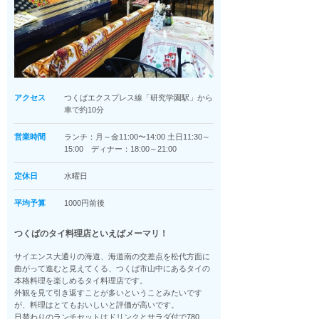
アクセス
つくばエクスプレス線「研究学園駅」から
車で約10分
営業時間
ランチ：月～金11:00〜14:00 土日11:30～
15:00 ディナー：18:00～21:00
定休日
水曜日
平均予算
1000円前後
つくばのタイ料理店といえばメーマリ！
サイエンス大通りの海道、海道南の交差点を松代方面に
曲がって進むと見えてくる、つくば市山中にあるタイの
本格料理を楽しめるタイ料理店です。
外観を見て引き返すことが多いということみたいです
が、料理はとてもおいしいと評価が高いです。
日替わりのランチセットはドリンクとサラダ付で780