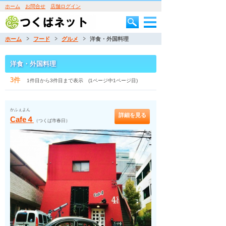
ホーム
お問合せ
店舗ログイン
ホーム
フード
グルメ
洋食・外国料理
洋食・外国料理
3件
1件目から3件目まで表示 (1ページ中1ページ目)
かふぇよん
詳細を見る
Cafe４
（つくば市春日）