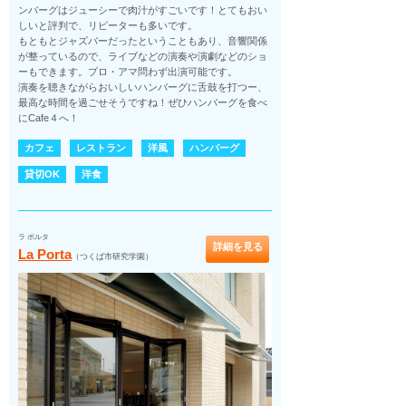
ンバーグはジューシーで肉汁がすごいです！とてもおい
しいと評判で、リピーターも多いです。
もともとジャズバーだったということもあり、音響関係
が整っているので、ライブなどの演奏や演劇などのショ
ーもできます。プロ・アマ問わず出演可能です。
演奏を聴きながらおいしいハンバーグに舌鼓を打つー、
最高な時間を過ごせそうですね！ぜひハンバーグを食べ
にCafe４へ！
カフェ
レストラン
洋風
ハンバーグ
貸切OK
洋食
ラ ポルタ
詳細を見る
La Porta
（つくば市研究学園）