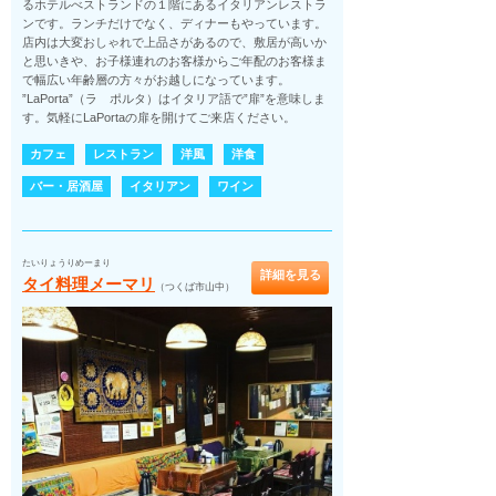
るホテルべストランドの１階にあるイタリアンレストラ
ンです。ランチだけでなく、ディナーもやっています。
店内は大変おしゃれで上品さがあるので、敷居が高いか
と思いきや、お子様連れのお客様からご年配のお客様ま
で幅広い年齢層の方々がお越しになっています。
”LaPorta”（ラ ポルタ）はイタリア語で”扉”を意味しま
す。気軽にLaPortaの扉を開けてご来店ください。
カフェ
レストラン
洋風
洋食
バー・居酒屋
イタリアン
ワイン
たいりょうりめーまり
詳細を見る
タイ料理メーマリ
（つくば市山中）