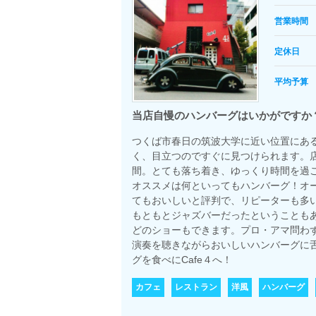
営業時間
定休日
平均予算
当店自慢のハンバーグはいかがですか
つくば市春日の筑波大学に近い位置にあ
く、目立つのですぐに見つけられます。
間。とても落ち着き、ゆっくり時間を過
オススメは何といってもハンバーグ！オ
てもおいしいと評判で、リピーターも多
もともとジャズバーだったということも
どのショーもできます。プロ・アマ問わ
演奏を聴きながらおいしいハンバーグに
グを食べにCafe４へ！
カフェ
レストラン
洋風
ハンバーグ