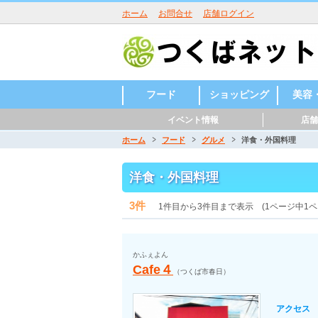
ホーム
お問合せ
店舗ログイン
フード
ショッピング
美容
イベント情報
店舗
グルメ
スイーツ
和食
洋食・外国料
中華
バー・居酒屋
ラーメン
焼肉・しゃぶ
カフェ・レス
ベーカリー
その他
和菓子
洋菓子
その他
食料品店・酒
雑貨・ハンド
スポーツ用品
自動車・バイ
ホームセンタ
家電・電化製
楽器、音楽関
ファッション
その他
美容室
整体・
リラク
ネイル
まつ毛
エステ
フィッ
その他
理
しゃぶ
トラン
屋
メイド
ク
ー
品
係
室
ョン＆
スタジ
ホーム
フード
グルメ
洋食・外国料理
洋食・外国料理
3件
1件目から3件目まで表示 (1ページ中1ペ
かふぇよん
Cafe４
（つくば市春日）
アクセス