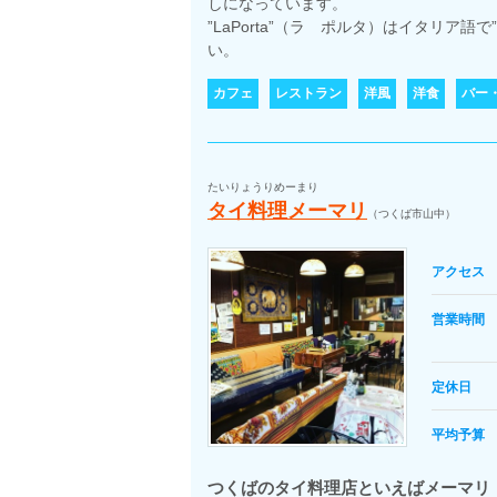
しになっています。
”LaPorta”（ラ ポルタ）はイタリア語
い。
カフェ
レストラン
洋風
洋食
バー
たいりょうりめーまり
タイ料理メーマリ
（つくば市山中）
アクセス
営業時間
定休日
平均予算
つくばのタイ料理店といえばメーマリ