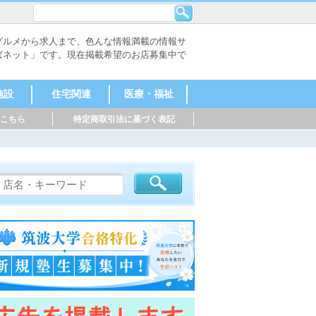
グルメから求人まで、色んな情報満載の情報サ
ばネット」です。現在掲載希望のお店募集中で
施設
住宅関連
医療・福祉
こちら
特定商取引法に基づく表記
不動産会社
工務店・建築
外構・エクス
その他
医療機関
福祉施設
事務所
テリア