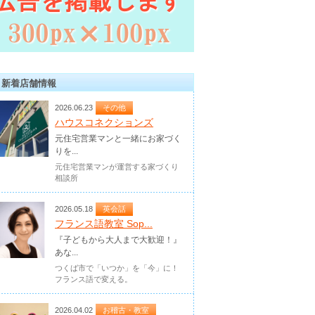
新着店舗情報
2026.06.23
その他
ハウスコネクションズ
元住宅営業マンと一緒にお家づく
りを...
元住宅営業マンが運営する家づくり
相談所
2026.05.18
英会話
フランス語教室 Sop...
『子どもから大人まで大歓迎！』
あな...
つくば市で「いつか」を「今」に！
フランス語で変える。
2026.04.02
お稽古・教室