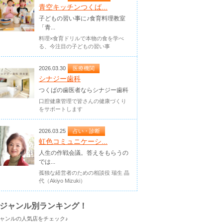
青空キッチンつくば...
子どもの習い事に♪食育料理教室
「青...
料理×食育ドリルで本物の食を学べ
る、今注目の子どもの習い事
2026.03.30
医療機関
シナジー歯科
つくばの歯医者ならシナジー歯科
口腔健康管理で皆さんの健康づくり
をサポートします
2026.03.25
占い・診断
虹色コミュニケーシ...
人生の作戦会議。答えをもらうの
では...
孤独な経営者のための相談役 瑞生 晶
代（Akiyo Mizuki）
ジャンル別ランキング！
ャンルの人気店をチェック♪