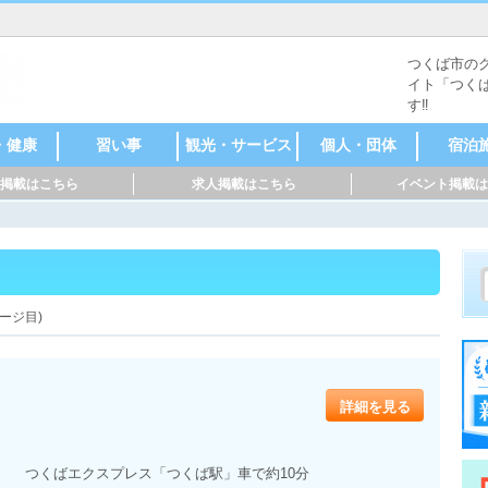
つくば市の
イト「つく
す‼
・健康
習い事
観光・サービス
個人・団体
宿泊
掲載はこちら
求人掲載はこちら
イベント掲載は
・理容
整骨
ゼーシ
サロン
サロン
サロン
トネス
学習塾
スポーツ
お稽古・教室
その他
野球
サッカー
水泳
バレーボール
バスケットボ
武道
ダンス
音楽
書道
英会話
そろばん
名所・史跡
レジャー施設
美術館・博物
ウェディング
清掃・クリー
レンタルスペ
その他
農業
アーティスト
芸術家・デザ
ハンドメイド
コーチ・トレ
フリーランス
占い・診断
個人活動家
サークル
NPO
その他
ホテル
旅館
民宿
ヘルス
オ
ール
館
ニング
ース
イナー
作家
ーナー
ージ目)
詳細を見る
つくばエクスプレス「つくば駅」車で約10分