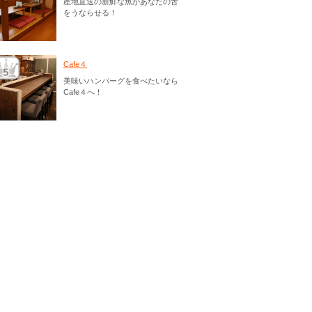
産地直送の新鮮な魚があなたの舌
をうならせる！
Cafe４
美味いハンバーグを食べたいなら
Cafe４へ！