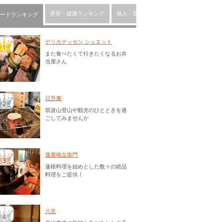
美容・健康ランキング
個人・団体ランキング
習い事ランキン
ードランキング
デリカテッセン シュエット
また食べたくて行きたくなるお弁
当屋さん
日升庵
筑波山登山や観光のひとときを過
ごしてみませんか
蓮屋権左衛門
蓮根料理を始めとした数々の絶品
料理をご提供！
八笑