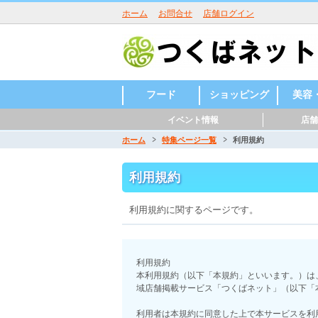
ホーム
お問合せ
店舗ログイン
フード
ショッピング
美容
イベント情報
店舗
グルメ
スイーツ
和食
洋食・外国料
中華
バー・居酒屋
ラーメン
焼肉・しゃぶ
カフェ・レス
ベーカリー
その他
和菓子
洋菓子
その他
食料品店・酒
雑貨・ハンド
スポーツ用品
自動車・バイ
ホームセンタ
家電・電化製
楽器、音楽関
ファッション
その他
美容室
整体・
リラク
ネイル
まつ毛
エステ
フィッ
その他
理
しゃぶ
トラン
屋
メイド
ク
ー
品
係
室
ョン＆
スタジ
ホーム
特集ページ一覧
利用規約
利用規約
利用規約に関するページです。
利用規約
本利用規約（以下「本規約」といいます。）は
域店舗掲載サービス「つくばネット」（以下「
利用者は本規約に同意した上で本サービスを利