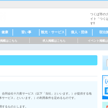
つくば市の
イト「つく
す‼
・健康
習い事
観光・サービス
個人・団体
宿泊
掲載はこちら
求人掲載はこちら
イベント掲載は
・理容
整骨
ゼーシ
サロン
サロン
サロン
トネス
学習塾
スポーツ
お稽古・教室
その他
野球
サッカー
水泳
バレーボール
バスケットボ
武道
ダンス
音楽
書道
英会話
そろばん
名所・史跡
レジャー施設
美術館・博物
ウェディング
清掃・クリー
レンタルスペ
その他
農業
アーティスト
芸術家・デザ
ハンドメイド
コーチ・トレ
フリーランス
占い・診断
個人活動家
サークル
NPO
その他
ホテル
旅館
民宿
ヘルス
オ
ール
館
ニング
ース
イナー
作家
ーナー
、合同会社十六夜サービス（以下「当社」といいます。）が提供する地
本サービス」といいます。）の利用条件を定めるものです。
用するものとします。