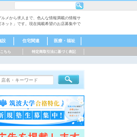
グルメから求人まで、色んな情報満載の情報サ
ばネット」です。現在掲載希望のお店募集中で
施設
住宅関連
医療・福祉
こちら
特定商取引法に基づく表記
不動産会社
工務店・建築
外構・エクス
その他
医療機関
福祉施設
事務所
テリア