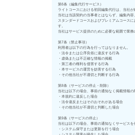
第6条（編集代行サービス）
ライトコースにおける初回編集代行は、当社が
当社は当該契約の当事者とはならず、編集内容
スタンダードコースおよびプレミアムコースに
す。
当社はサービス提供のために必要な範囲で業務
第7条（禁止事項）
利用者は以下の行為を行ってはなりません。
・法令または公序良俗に違反する行為
・虚偽または不正確な情報の掲載
・第三者の権利を侵害する行為
・本サービスの運営を妨害する行為
・その他当社が不適切と判断する行為
第8条（サービスの停止・削除）
当社は以下の場合、事前の通知なく掲載情報の
・本規約に違反した場合
・法令違反またはそのおそれがある場合
・その他当社が不適切と判断した場合
第9条（サービスの停止）
当社は以下の場合、事前の通知なくサービスを
・システム保守または更新を行う場合
・システム障害が発生した場合