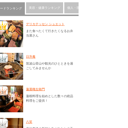
美容・健康ランキング
個人・団体ランキング
習い事ランキン
ードランキング
デリカテッセン シュエット
また食べたくて行きたくなるお弁
当屋さん
日升庵
筑波山登山や観光のひとときを過
ごしてみませんか
蓮屋権左衛門
蓮根料理を始めとした数々の絶品
料理をご提供！
八笑