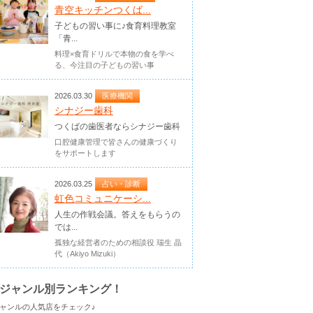
青空キッチンつくば...
子どもの習い事に♪食育料理教室
「青...
料理×食育ドリルで本物の食を学べ
る、今注目の子どもの習い事
2026.03.30
医療機関
シナジー歯科
つくばの歯医者ならシナジー歯科
口腔健康管理で皆さんの健康づくり
をサポートします
2026.03.25
占い・診断
虹色コミュニケーシ...
人生の作戦会議。答えをもらうの
では...
孤独な経営者のための相談役 瑞生 晶
代（Akiyo Mizuki）
ジャンル別ランキング！
ャンルの人気店をチェック♪