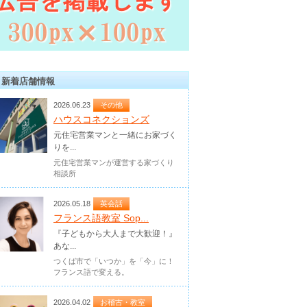
新着店舗情報
2026.06.23
その他
ハウスコネクションズ
元住宅営業マンと一緒にお家づく
りを...
元住宅営業マンが運営する家づくり
相談所
2026.05.18
英会話
フランス語教室 Sop...
『子どもから大人まで大歓迎！』
あな...
つくば市で「いつか」を「今」に！
フランス語で変える。
2026.04.02
お稽古・教室