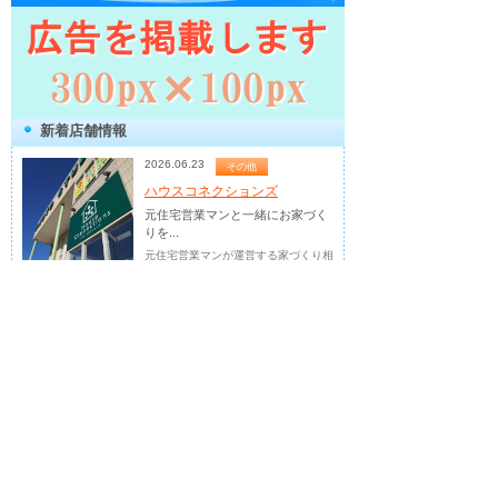
新着店舗情報
2026.06.23
その他
ハウスコネクションズ
元住宅営業マンと一緒にお家づく
りを...
元住宅営業マンが運営する家づくり相
談所
2026.05.18
英会話
フランス語教室 Sop...
『子どもから大人まで大歓迎！』
あな...
つくば市で「いつか」を「今」に！フ
ランス語で変える。
2026.04.02
お稽古・教室
青空キッチンつくば...