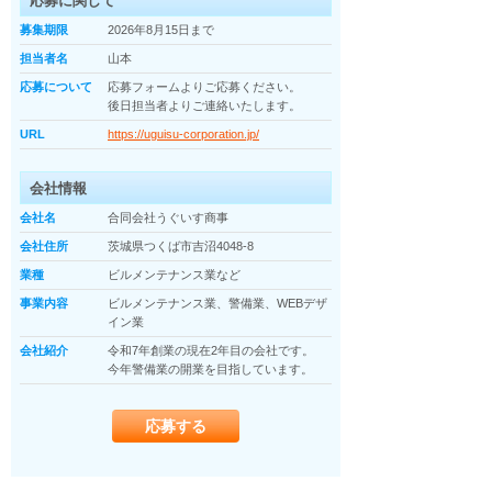
応募に関して
募集期限
2026年8月15日まで
担当者名
山本
応募について
応募フォームよりご応募ください。

後日担当者よりご連絡いたします。
URL
https://uguisu-corporation.jp/
会社情報
会社名
合同会社うぐいす商事
会社住所
茨城県つくば市吉沼4048-8
業種
ビルメンテナンス業など
事業内容
ビルメンテナンス業、警備業、WEBデザ
イン業
会社紹介
令和7年創業の現在2年目の会社です。

今年警備業の開業を目指しています。
応募する