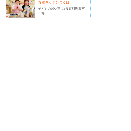
青空キッチンつくば...
子どもの習い事に♪食育料理教室
「青...
料理×食育ドリルで本物の食を学べ
る、今注目の子どもの習い事
2026.03.30
医療機関
シナジー歯科
つくばの歯医者ならシナジー歯科
口腔健康管理で皆さんの健康づくりを
サポートします
2026.03.25
占い・診断
虹色コミュニケーシ...
人生の作戦会議。答えをもらうの
では...
孤独な経営者のための相談役 瑞生 晶
代（Akiyo Mizuki）
ジャンル別ランキング！
各ジャンルの人気店をチェック♪
美容・健康ランキング
個人・団体ランキング
習い事ラ
フードランキング