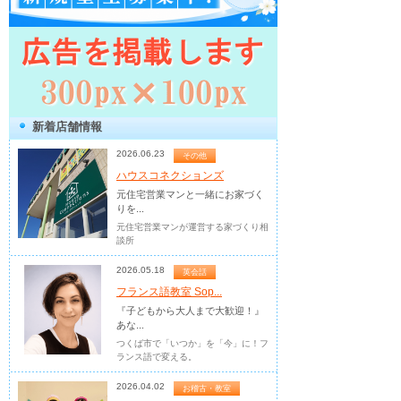
新着店舗情報
2026.06.23
その他
ハウスコネクションズ
元住宅営業マンと一緒にお家づく
りを...
元住宅営業マンが運営する家づくり相
談所
2026.05.18
英会話
フランス語教室 Sop...
『子どもから大人まで大歓迎！』
あな...
つくば市で「いつか」を「今」に！フ
ランス語で変える。
2026.04.02
お稽古・教室