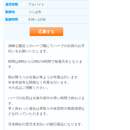
雇用形態
アルバイト
勤務地
つくば市
勤務時間
8:00～12:00
応募する
洞峰公園近くのハーブ園にてハーブの出荷のお手
伝いをお願いいたします。

時間は8時から12時の4時間で毎週月木となりま
す。

雨が降ろうが台風が来ようが作業は行います。

年末年始等も関係なく作業を行います。

その点はご理解ください。

ハーブの出荷は大体午前中の早い時間で終わりま
す。

早く終わった場合は草取りや休憩所の簡易清掃な
どを行っていただきます。

月末締めの翌月末支払いの銀行振込になります。