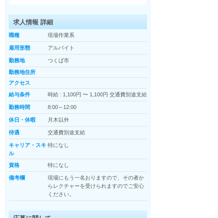
求人情報 詳細
職種
現場作業系
雇用形態
アルバイト
勤務地
つくば市
勤務地住所
アクセス
給与条件
時給 : 1,100円 〜 1,100円
交通費別途支給
勤務時間
8:00～12:00
休日・休暇
月木以外
待遇
交通費別途支給
キャリア・スキ
特になし
ル
資格
特になし
備考欄
現場にもう一名おりますので、その者か
らレクチャーを受けられますのでご安心
ください。