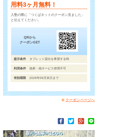
用料3ヶ月無料！
入塾の際に「つくばネットのクーポン見ました」
と伝えてください。
QRから
クーポンGET
提示条件
タブレット貸出を希望する時
利用条件
他券・他サービス併用不可
有効期限
2026年09月末日まで
クーポンページへ