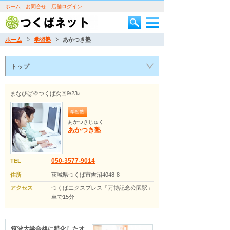
ホーム
お問合せ
店舗ログイン
ホーム
学習塾
あかつき塾
トップ
まなびば＠つくば次回9/23♪
学習塾
あかつきじゅく
あかつき塾
050-3577-9014
TEL
住所
茨城県つくば市吉沼4048-8
アクセス
つくばエクスプレス「万博記念公園駅」
車で15分
筑波大学合格に特化したオ