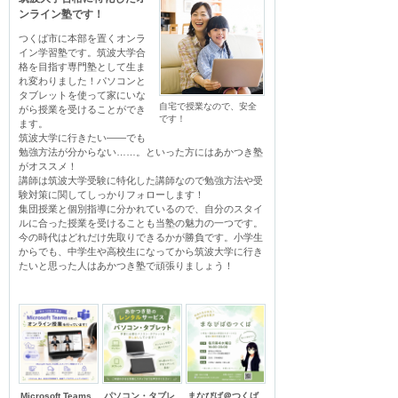
ンライン塾です！
つくば市に本部を置くオンラ
イン学習塾です。筑波大学合
格を目指す専門塾として生ま
れ変わりました！パソコンと
タブレットを使って家にいな
自宅で授業なので、安全
がら授業を受けることができ
です！
ます。

筑波大学に行きたい――でも
勉強方法が分からない……。といった方にはあかつき塾
がオススメ！

講師は筑波大学受験に特化した講師なので勉強方法や受
験対策に関してしっかりフォローします！

集団授業と個別指導に分かれているので、自分のスタイ
ルに合った授業を受けることも当塾の魅力の一つです。

今の時代はどれだけ先取りできるかが勝負です。小学生
からでも、中学生や高校生になってから筑波大学に行き
たいと思った人はあかつき塾で頑張りましょう！
Microsoft Teams
パソコン・タブレ
まなびば＠つくば