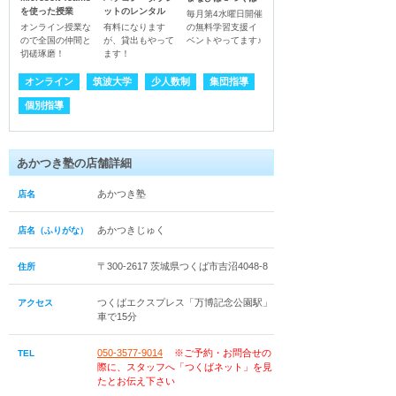
を使った授業
ットのレンタル
毎月第4水曜日開催
オンライン授業な
有料になります
の無料学習支援イ
ので全国の仲間と
が、貸出もやって
ベントやってます♪
切磋琢磨！
ます！
オンライン
筑波大学
少人数制
集団指導
個別指導
あかつき塾の店舗詳細
あかつき塾
店名
あかつきじゅく
店名（ふりがな）
〒300-2617 茨城県つくば市吉沼4048-8
住所
つくばエクスプレス「万博記念公園駅」
アクセス
車で15分
050-3577-9014
※ご予約・お問合せの
TEL
際に、スタッフへ「つくばネット」を見
たとお伝え下さい