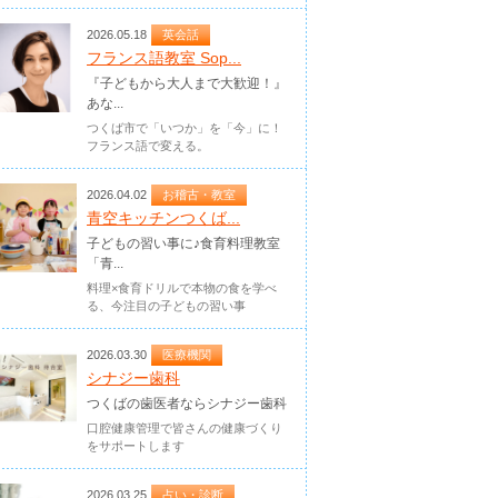
2026.05.18
英会話
フランス語教室 Sop...
『子どもから大人まで大歓迎！』
あな...
つくば市で「いつか」を「今」に！
フランス語で変える。
2026.04.02
お稽古・教室
青空キッチンつくば...
子どもの習い事に♪食育料理教室
「青...
料理×食育ドリルで本物の食を学べ
る、今注目の子どもの習い事
2026.03.30
医療機関
シナジー歯科
つくばの歯医者ならシナジー歯科
口腔健康管理で皆さんの健康づくり
をサポートします
2026.03.25
占い・診断