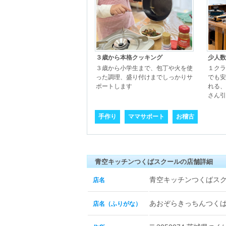
３歳から本格クッキング
少人数
３歳から小学生まで、包丁や火を使
１クラ
った調理、盛り付けまでしっかりサ
でも安
ポートします
れる、
さん引
手作り
ママサポート
お稽古
青空キッチンつくばスクールの店舗詳細
青空キッチンつくばス
店名
あおぞらきっちんつく
店名（ふりがな）