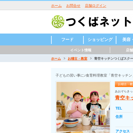
ホーム
お問合せ
店舗ログイン
フード
ショッピング
美容
イベント情報
店舗
グルメ
スイーツ
和食
洋食・外国料
中華
バー・居酒屋
ラーメン
焼肉・しゃぶ
カフェ・レス
ベーカリー
その他
和菓子
洋菓子
その他
食料品店・酒
雑貨・ハンド
スポーツ用品
自動車・バイ
ホームセンタ
家電・電化製
楽器、音楽関
ファッション
その他
美容室
整体・
リラク
ネイル
まつ毛
エステ
フィッ
その他
理
しゃぶ
トラン
屋
メイド
ク
ー
品
係
室
ョン＆
スタジ
ホーム
お稽古・教室
青空キッチンつくばスク
子どもの習い事に♪食育料理教室「青空キッチン
お稽古・教
あおぞらきっ
青空キ
TEL
住所
アクセス