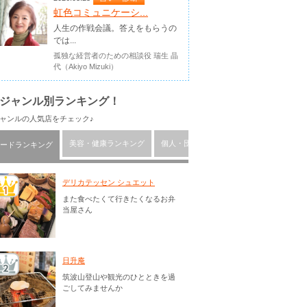
虹色コミュニケーシ...
人生の作戦会議。答えをもらうの
では...
孤独な経営者のための相談役 瑞生 晶
代（Akiyo Mizuki）
ジャンル別ランキング！
ャンルの人気店をチェック♪
美容・健康ランキング
個人・団体ランキング
習い事ランキン
ードランキング
デリカテッセン シュエット
また食べたくて行きたくなるお弁
当屋さん
日升庵
筑波山登山や観光のひとときを過
ごしてみませんか