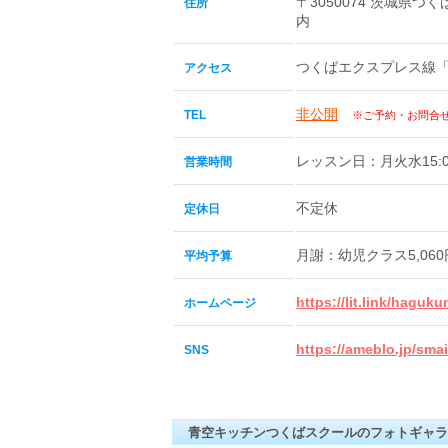
〒3050074 茨城県つ
住所
内
つくばエクスプレス線「
アクセス
非公開
TEL
※ご予約・お問合
レッスン日：月火水15:00
営業時間
不定休
定休日
月謝：幼児クラス5,06
平均予算
https://lit.link/hagu
ホームページ
https://ameblo.jp/sma
SNS
青空キッチンつくばスクールのフォトギャラ