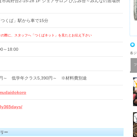
くば市高野台2-15-28 1F シェアサロン ひふみ杏～みんなの居場所
つくば」駅から車で15分
せの際に、スタッフへ「つくばネット」を見たとお伝え下さい
～18:00
各ジ
フ
0円～ 低学年クラス5,390円～ ※材料費別途
kumudaidokoro
ily365days/
リー