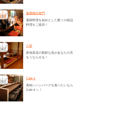
蓮屋権左衛門
蓮根料理を始めとした数々の絶品
料理をご提供！
八笑
産地直送の新鮮な魚があなたの舌
をうならせる！
Cafe４
美味いハンバーグを食べたいなら
Cafe４へ！