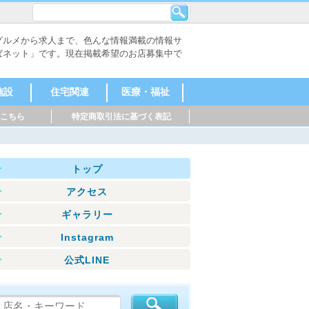
グルメから求人まで、色んな情報満載の情報サ
ばネット」です。現在掲載希望のお店募集中で
施設
住宅関連
医療・福祉
こちら
特定商取引法に基づく表記
不動産会社
工務店・建築
外構・エクス
その他
医療機関
福祉施設
事務所
テリア
トップ
アクセス
ギャラリー
Instagram
公式LINE