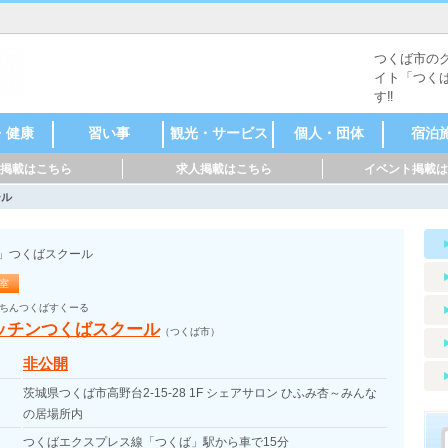
つくば市の
イト「つく
す‼
・健康
習い事
観光・サービス
個人・団体
宿泊
掲載はこちら
求人掲載はこちら
イベント掲載は
・理容
整骨
ゼーシ
サロン
サロン
サロン
トネス
学習塾
スポーツ
お稽古・教室
その他
野球
サッカー
水泳
バレーボール
バスケットボ
武道
ダンス
音楽
書道
英会話
そろばん
名所・史跡
レジャー施設
美術館・博物
ウェディング
清掃・クリー
レンタルスペ
その他
農業
アーティスト
芸術家・デザ
ハンドメイド
コーチ・トレ
フリーランス
占い・診断
個人活動家
サークル
NPO
その他
ホテル
旅館
民宿
ヘルス
オ
ール
館
ニング
ース
イナー
作家
ーナー
ール
」つくばスクール
室
ちんつくばすくーる
ッチンつくばスクール
（つくば市）
非公開
茨城県つくば市高野台2-15-28 1F シェアサロン ひふみ杏～みんな
の居場所内
つくばエクスプレス線「つくば」駅から車で15分