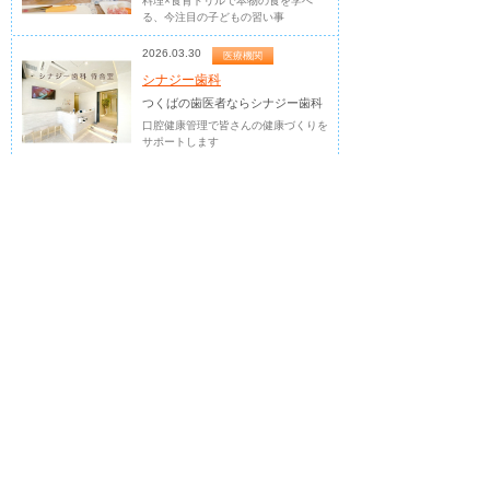
料理×食育ドリルで本物の食を学べ
る、今注目の子どもの習い事
2026.03.30
医療機関
シナジー歯科
つくばの歯医者ならシナジー歯科
口腔健康管理で皆さんの健康づくりを
サポートします
2026.03.25
占い・診断
虹色コミュニケーシ...
人生の作戦会議。答えをもらうの
では...
孤独な経営者のための相談役 瑞生 晶
代（Akiyo Mizuki）
ジャンル別ランキング！
各ジャンルの人気店をチェック♪
美容・健康ランキング
個人・団体ランキング
フードランキング
デリカテッセン シュエット
また食べたくて行きたくなるお弁当