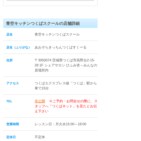
青空キッチンつくばスクールの店舗詳細
青空キッチンつくばスクール
店名
あおぞらきっちんつくばすくーる
店名（ふりがな）
〒3050074 茨城県つくば市高野台2-15-
住所
28 1F シェアサロン ひふみ杏～みんなの
居場所内
つくばエクスプレス線「つくば」駅から
アクセス
車で15分
非公開
※ご予約・お問合せの際に、ス
TEL
タッフへ「つくばネット」を見たとお伝
え下さい
レッスン日：月火水15:00～18:00
営業時間
不定休
定休日