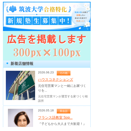
新着店舗情報
2026.06.23
その他
ハウスコネクションズ
元住宅営業マンと一緒にお家づく
りを...
元住宅営業マンが運営する家づくり相
談所
2026.05.18
英会話
フランス語教室 Sop...
『子どもから大人まで大歓迎！』
あな...