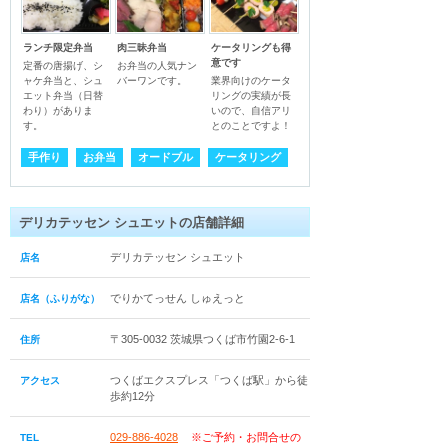
ランチ限定弁当
肉三昧弁当
ケータリングも得
意です
定番の唐揚げ、シ
お弁当の人気ナン
ャケ弁当と、シュ
業界向けのケータ
エット弁当（日替
リングの実績が長
わり）がありま
いので、自信アリ
す。
とのことですよ！
手作り
お弁当
オードブル
ケータリング
デリカテッセン シュエットの店舗詳細
デリカテッセン シュエット
店名
でりかてっせん しゅえっと
店名（ふりがな）
〒305-0032 茨城県つくば市竹園2-6-1
住所
つくばエクスプレス「つくば駅」から徒
アクセス
歩約12分
029-886-4028
※ご予約・お問合せの
TEL