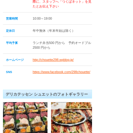
際に、スタッフへ「つくばネット」を見
たとお伝え下さい
10:00～19:00
営業時間
年中無休（年末年始は除く）
定休日
ランチ弁当500 円から 予約オードブル
平均予算
2500 円から
http://chouette298.wpblog.jp/
ホームページ
https://www.facebook.com/298chouette/
SNS
デリカテッセン シュエットのフォトギャラリー