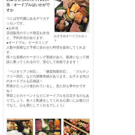
当・オードブルはいかがで
すか
つくば市竹園にあるデリカテ
ッセンです。

●お弁当

店頭販売のランチ限定お弁当
おすすめオードブルセッ
と、予約弁当があります。

ト
●オードブル、ケータリング

人数や規模など予算に合わせた料理を提供してくれま
す。

様々な規模のケータリング実績があり、親身になって相
談に乗ってくれるので、安心して依頼できます！

「ベジタリアン対応」、「糖質制限対応」、「グルテン
フリー対応」などの調整実績があります。お子さま向け
のオードブルも応相談！

野菜がたっぷり使われているし、見た目も華やかです
ね！

季節ごとのイベントなどにオードブルを注文するのもあ
りでしょう。色々と配慮をしてくれる心遣いにお腹だけ
でなく、心も満たしてくれるでしょう♪