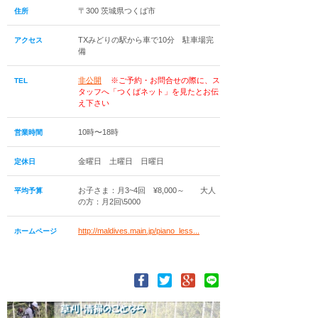
〒300 茨城県つくば市
住所
TXみどりの駅から車で10分 駐車場完
アクセス
備
非公開
※ご予約・お問合せの際に、ス
TEL
タッフへ「つくばネット」を見たとお伝
え下さい
10時〜18時
営業時間
金曜日 土曜日 日曜日
定休日
お子さま：月3~4回 ¥8,000～ 大人
平均予算
の方：月2回\5000
http://maldives.main.jp/piano_less...
ホームページ