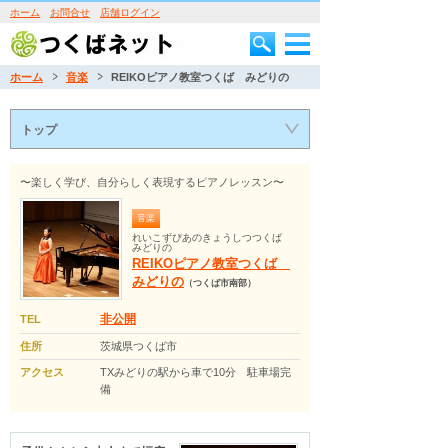
ホーム
お問合せ
店舗ログイン
ホーム
音楽
REIKOピアノ教室つくば みどりの
トップ
〜楽しく学び、自分らしく表現するピアノレッスン〜
音楽
れいこずぴあのきょうしつつくば
みどりの
REIKOピアノ教室つくば
みどりの
（つくば市南部）
非公開
TEL
住所
茨城県つくば市
アクセス
TXみどりの駅から車で10分 駐車場完
備