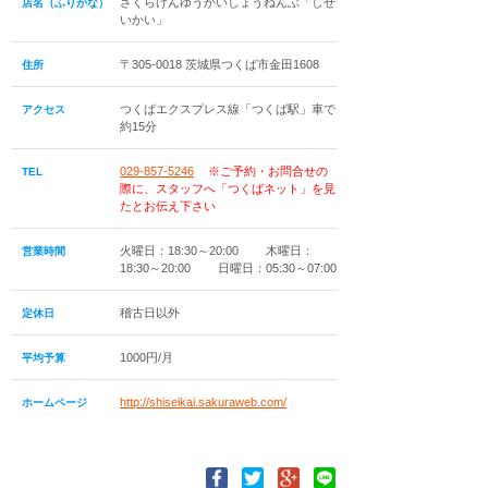
さくらけんゆうかいしょうねんぶ「しせ
店名（ふりがな）
いかい」
〒305-0018 茨城県つくば市金田1608
住所
つくばエクスプレス線「つくば駅」車で
アクセス
約15分
029-857-5246
※ご予約・お問合せの
TEL
際に、スタッフへ「つくばネット」を見
たとお伝え下さい
火曜日：18:30～20:00 木曜日：
営業時間
18:30～20:00 日曜日：05:30～07:00
稽古日以外
定休日
1000円/月
平均予算
http://shiseikai.sakuraweb.com/
ホームページ