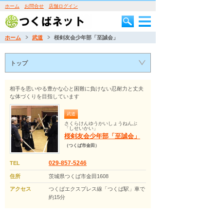
ホーム
お問合せ
店舗ログイン
ホーム
武道
桜剣友会少年部「至誠会」
トップ
相手を思いやる豊かな心と困難に負けない忍耐力と丈夫
な体づくりを目指しています
武道
さくらけんゆうかいしょうねんぶ
「しせいかい」
桜剣友会少年部「至誠会」
（つくば市金田）
029-857-5246
TEL
住所
茨城県つくば市金田1608
アクセス
つくばエクスプレス線「つくば駅」車で
約15分