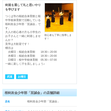
剣道を通して礼と思いやり
を学びます
つくば市の桜総合体育館と桜
中学校体育館で活動している
桜剣友会少年部「至誠会」で
す。

大人の初心者の方も小学生の
初心者も丁寧に指導しま
お子さんと一緒に剣道しませ
す！
んか？

見学は大歓迎です！

稽古は

　火曜日：桜総合体育館　　18:30～20:00

　木曜日：桜総合体育館　　18:30～20:00

　日曜日：桜中学校体育館　05:30～07:00

一緒に楽しく汗を流しましょう♪
武道
お稽古
桜剣友会少年部「至誠会」の店舗詳細
桜剣友会少年部「至誠会」
店名