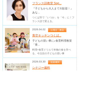
フランス語教室 Sop...
『子どもから大人まで大歓迎！』
あな...
つくば市で「いつか」を「今」に！フ
ランス語で変える。
2026.04.02
お稽古・教室
青空キッチンつくば...
子どもの習い事に♪食育料理教室
「青...
料理×食育ドリルで本物の食を学べ
る、今注目の子どもの習い事
2026.03.30
医療機関
シナジー歯科
つくばの歯医者ならシナジー歯科
口腔健康管理で皆さんの健康づくりを
サポートします
2026.03.25
占い・診断
虹色コミュニケーシ...
人生の作戦会議。答えをもらうの
では...