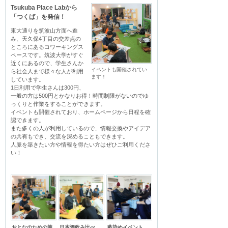
Tsukuba Place Labから
「つくば」を発信！
東大通りを筑波山方面へ進
み、天久保4丁目の交差点の
ところにあるコワーキングス
ペースです。筑波大学がすぐ
近くにあるので、学生さんか
イベントも開催されてい
ら社会人まで様々な人が利用
ます！
しています。

1日利用で学生さんは300円、
一般の方は500円とかなりお得！時間制限がないのでゆ
っくりと作業をすることができます。

イベントも開催されており、ホームページから日程を確
認できます。

また多くの人が利用しているので、情報交換やアイデア
の共有もでき、交流を深めることもできます。

人脈を築きたい方や情報を得たい方はぜひご利用くださ
い！
おとなのための筆
日本酒飲み比べ
藍染めイベント