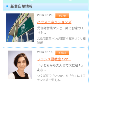
新着店舗情報
2026.06.23
その他
ハウスコネクションズ
元住宅営業マンと一緒にお家づく
りを...
元住宅営業マンが運営する家づくり相
談所
2026.05.18
英会話
フランス語教室 Sop...
『子どもから大人まで大歓迎！』
あな...
つくば市で「いつか」を「今」に！フ
ランス語で変える。
2026.04.02
お稽古・教室
青空キッチンつくば...
子どもの習い事に♪食育料理教室
「青...
料理×食育ドリルで本物の食を学べ
る、今注目の子どもの習い事
2026.03.30
医療機関