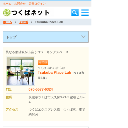
ホーム
お問合せ
店舗ログイン
ホーム
その他
Tsukuba Place Lab
トップ
異なる価値観が出会うコワーキングスペース！
その他
つくば ぷれいす らぼ
Tsukuba Place Lab
（つくば市
天久保）
070-5577-6324
TEL
住所
茨城県つくば市天久保3-21-3 星谷ビル2-
A
アクセス
つくばエクスプレス線「つくば駅」車で
約10分