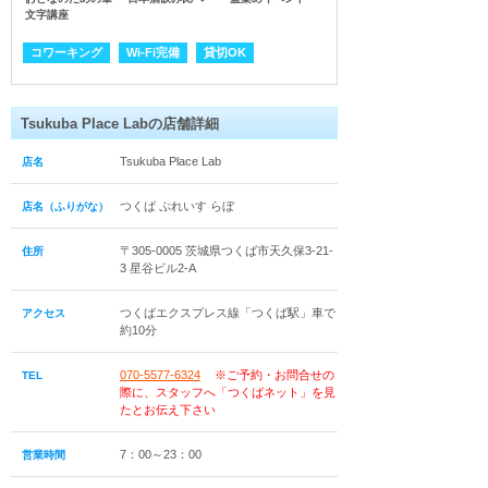
文字講座
コワーキング
Wi-Fi完備
貸切OK
Tsukuba Place Labの店舗詳細
Tsukuba Place Lab
店名
つくば ぷれいす らぼ
店名（ふりがな）
〒305-0005 茨城県つくば市天久保3-21-
住所
3 星谷ビル2-A
つくばエクスプレス線「つくば駅」車で
アクセス
約10分
070-5577-6324
※ご予約・お問合せの
TEL
際に、スタッフへ「つくばネット」を見
たとお伝え下さい
7：00～23：00
営業時間